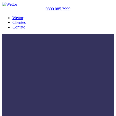
0800 085 3999
Wettor
Clientes
Contato