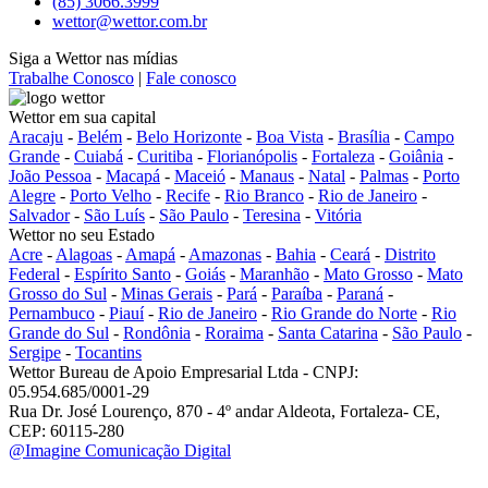
(85) 3066.3999
wettor@wettor.com.br
Siga a Wettor nas mídias
Trabalhe Conosco
|
Fale conosco
Wettor em sua capital
Aracaju
-
Belém
-
Belo Horizonte
-
Boa Vista
-
Brasília
-
Campo
Grande
-
Cuiabá
-
Curitiba
-
Florianópolis
-
Fortaleza
-
Goiânia
-
João Pessoa
-
Macapá
-
Maceió
-
Manaus
-
Natal
-
Palmas
-
Porto
Alegre
-
Porto Velho
-
Recife
-
Rio Branco
-
Rio de Janeiro
-
Salvador
-
São Luís
-
São Paulo
-
Teresina
-
Vitória
Wettor no seu Estado
Acre
-
Alagoas
-
Amapá
-
Amazonas
-
Bahia
-
Ceará
-
Distrito
Federal
-
Espírito Santo
-
Goiás
-
Maranhão
-
Mato Grosso
-
Mato
Grosso do Sul
-
Minas Gerais
-
Pará
-
Paraíba
-
Paraná
-
Pernambuco
-
Piauí
-
Rio de Janeiro
-
Rio Grande do Norte
-
Rio
Grande do Sul
-
Rondônia
-
Roraima
-
Santa Catarina
-
São Paulo
-
Sergipe
-
Tocantins
Wettor Bureau de Apoio Empresarial Ltda - CNPJ:
05.954.685/0001-29
Rua Dr. José Lourenço, 870 - 4º andar Aldeota, Fortaleza- CE,
CEP: 60115-280
@Imagine Comunicação Digital