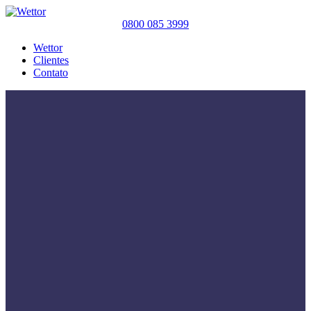
0800 085 3999
Wettor
Clientes
Contato