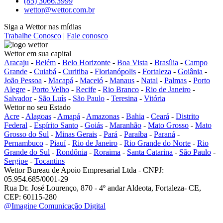
(85) 3066.3999
wettor@wettor.com.br
Siga a Wettor nas mídias
Trabalhe Conosco
|
Fale conosco
Wettor em sua capital
Aracaju
-
Belém
-
Belo Horizonte
-
Boa Vista
-
Brasília
-
Campo
Grande
-
Cuiabá
-
Curitiba
-
Florianópolis
-
Fortaleza
-
Goiânia
-
João Pessoa
-
Macapá
-
Maceió
-
Manaus
-
Natal
-
Palmas
-
Porto
Alegre
-
Porto Velho
-
Recife
-
Rio Branco
-
Rio de Janeiro
-
Salvador
-
São Luís
-
São Paulo
-
Teresina
-
Vitória
Wettor no seu Estado
Acre
-
Alagoas
-
Amapá
-
Amazonas
-
Bahia
-
Ceará
-
Distrito
Federal
-
Espírito Santo
-
Goiás
-
Maranhão
-
Mato Grosso
-
Mato
Grosso do Sul
-
Minas Gerais
-
Pará
-
Paraíba
-
Paraná
-
Pernambuco
-
Piauí
-
Rio de Janeiro
-
Rio Grande do Norte
-
Rio
Grande do Sul
-
Rondônia
-
Roraima
-
Santa Catarina
-
São Paulo
-
Sergipe
-
Tocantins
Wettor Bureau de Apoio Empresarial Ltda - CNPJ:
05.954.685/0001-29
Rua Dr. José Lourenço, 870 - 4º andar Aldeota, Fortaleza- CE,
CEP: 60115-280
@Imagine Comunicação Digital