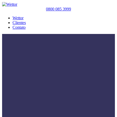
0800 085 3999
Wettor
Clientes
Contato