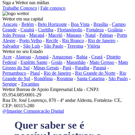
Siga a Wettor nas mídias
Trabalhe Conosco
|
Fale conosco
Wettor em sua capital
Aracaju
-
Belém
-
Belo Horizonte
-
Boa Vista
-
Brasília
-
Campo
Grande
-
Cuiabá
-
Curitiba
-
Florianópolis
-
Fortaleza
-
Goiânia
-
João Pessoa
-
Macapá
-
Maceió
-
Manaus
-
Natal
-
Palmas
-
Porto
Alegre
-
Porto Velho
-
Recife
-
Rio Branco
-
Rio de Janeiro
-
Salvador
-
São Luís
-
São Paulo
-
Teresina
-
Vitória
Wettor no seu Estado
Acre
-
Alagoas
-
Amapá
-
Amazonas
-
Bahia
-
Ceará
-
Distrito
Federal
-
Espírito Santo
-
Goiás
-
Maranhão
-
Mato Grosso
-
Mato
Grosso do Sul
-
Minas Gerais
-
Pará
-
Paraíba
-
Paraná
-
Pernambuco
-
Piauí
-
Rio de Janeiro
-
Rio Grande do Norte
-
Rio
Grande do Sul
-
Rondônia
-
Roraima
-
Santa Catarina
-
São Paulo
-
Sergipe
-
Tocantins
Wettor Bureau de Apoio Empresarial Ltda - CNPJ:
05.954.685/0001-29
Rua Dr. José Lourenço, 870 - 4º andar Aldeota, Fortaleza- CE,
CEP: 60115-280
@Imagine Comunicação Digital
Quer saber se é