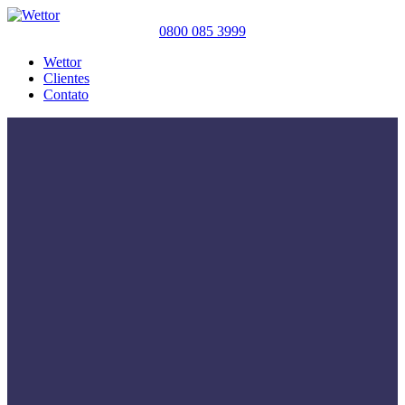
0800 085 3999
Wettor
Clientes
Contato