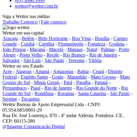
(85) 3066.3999
wettor@wettor.com.br
Siga a Wettor nas mídias
Trabalhe Conosco
|
Fale conosco
Wettor em sua capital
Aracaju
-
Belém
-
Belo Horizonte
-
Boa Vista
-
Brasília
-
Campo
Grande
-
Cuiabá
-
Curitiba
-
Florianópolis
-
Fortaleza
-
Goiânia
-
João Pessoa
-
Macapá
-
Maceió
-
Manaus
-
Natal
-
Palmas
-
Porto
Alegre
-
Porto Velho
-
Recife
-
Rio Branco
-
Rio de Janeiro
-
Salvador
-
São Luís
-
São Paulo
-
Teresina
-
Vitória
Wettor no seu Estado
Acre
-
Alagoas
-
Amapá
-
Amazonas
-
Bahia
-
Ceará
-
Distrito
Federal
-
Espírito Santo
-
Goiás
-
Maranhão
-
Mato Grosso
-
Mato
Grosso do Sul
-
Minas Gerais
-
Pará
-
Paraíba
-
Paraná
-
Pernambuco
-
Piauí
-
Rio de Janeiro
-
Rio Grande do Norte
-
Rio
Grande do Sul
-
Rondônia
-
Roraima
-
Santa Catarina
-
São Paulo
-
Sergipe
-
Tocantins
Wettor Bureau de Apoio Empresarial Ltda - CNPJ:
05.954.685/0001-29
Rua Dr. José Lourenço, 870 - 4º andar Aldeota, Fortaleza- CE,
CEP: 60115-280
@Imagine Comunicação Digital