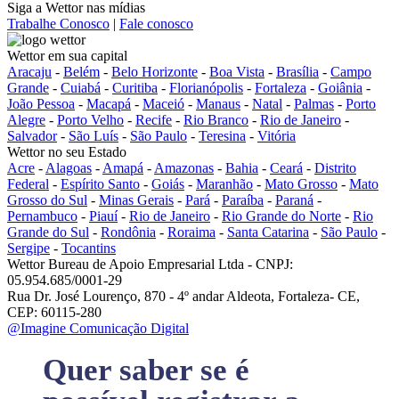
Siga a Wettor nas mídias
Trabalhe Conosco
|
Fale conosco
Wettor em sua capital
Aracaju
-
Belém
-
Belo Horizonte
-
Boa Vista
-
Brasília
-
Campo
Grande
-
Cuiabá
-
Curitiba
-
Florianópolis
-
Fortaleza
-
Goiânia
-
João Pessoa
-
Macapá
-
Maceió
-
Manaus
-
Natal
-
Palmas
-
Porto
Alegre
-
Porto Velho
-
Recife
-
Rio Branco
-
Rio de Janeiro
-
Salvador
-
São Luís
-
São Paulo
-
Teresina
-
Vitória
Wettor no seu Estado
Acre
-
Alagoas
-
Amapá
-
Amazonas
-
Bahia
-
Ceará
-
Distrito
Federal
-
Espírito Santo
-
Goiás
-
Maranhão
-
Mato Grosso
-
Mato
Grosso do Sul
-
Minas Gerais
-
Pará
-
Paraíba
-
Paraná
-
Pernambuco
-
Piauí
-
Rio de Janeiro
-
Rio Grande do Norte
-
Rio
Grande do Sul
-
Rondônia
-
Roraima
-
Santa Catarina
-
São Paulo
-
Sergipe
-
Tocantins
Wettor Bureau de Apoio Empresarial Ltda - CNPJ:
05.954.685/0001-29
Rua Dr. José Lourenço, 870 - 4º andar Aldeota, Fortaleza- CE,
CEP: 60115-280
@Imagine Comunicação Digital
Quer saber se é