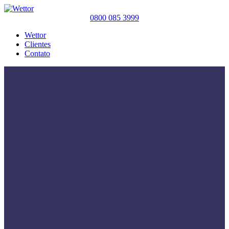
0800 085 3999
Wettor
Clientes
Contato