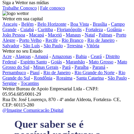
Siga a Wettor nas mídias
Trabalhe Conosco
|
Fale conosco
Wettor em sua capital
Aracaju
-
Belém
-
Belo Horizonte
-
Boa Vista
-
Brasília
-
Campo
Grande
-
Cuiabá
-
Curitiba
-
Florianópolis
-
Fortaleza
-
Goiânia
-
João Pessoa
-
Macapá
-
Maceió
-
Manaus
-
Natal
-
Palmas
-
Porto
Alegre
-
Porto Velho
-
Recife
-
Rio Branco
-
Rio de Janeiro
-
Salvador
-
São Luís
-
São Paulo
-
Teresina
-
Vitória
Wettor no seu Estado
Acre
-
Alagoas
-
Amapá
-
Amazonas
-
Bahia
-
Ceará
-
Distrito
Federal
-
Espírito Santo
-
Goiás
-
Maranhão
-
Mato Grosso
-
Mato
Grosso do Sul
-
Minas Gerais
-
Pará
-
Paraíba
-
Paraná
-
Pernambuco
-
Piauí
-
Rio de Janeiro
-
Rio Grande do Norte
-
Rio
Grande do Sul
-
Rondônia
-
Roraima
-
Santa Catarina
-
São Paulo
-
Sergipe
-
Tocantins
Wettor Bureau de Apoio Empresarial Ltda - CNPJ:
05.954.685/0001-29
Rua Dr. José Lourenço, 870 - 4º andar Aldeota, Fortaleza- CE,
CEP: 60115-280
@Imagine Comunicação Digital
Quer saber se é