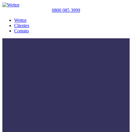
0800 085 3999
Wettor
Clientes
Contato