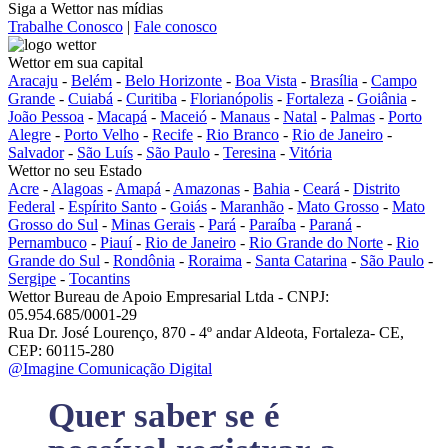
Siga a Wettor nas mídias
Trabalhe Conosco
|
Fale conosco
Wettor em sua capital
Aracaju
-
Belém
-
Belo Horizonte
-
Boa Vista
-
Brasília
-
Campo
Grande
-
Cuiabá
-
Curitiba
-
Florianópolis
-
Fortaleza
-
Goiânia
-
João Pessoa
-
Macapá
-
Maceió
-
Manaus
-
Natal
-
Palmas
-
Porto
Alegre
-
Porto Velho
-
Recife
-
Rio Branco
-
Rio de Janeiro
-
Salvador
-
São Luís
-
São Paulo
-
Teresina
-
Vitória
Wettor no seu Estado
Acre
-
Alagoas
-
Amapá
-
Amazonas
-
Bahia
-
Ceará
-
Distrito
Federal
-
Espírito Santo
-
Goiás
-
Maranhão
-
Mato Grosso
-
Mato
Grosso do Sul
-
Minas Gerais
-
Pará
-
Paraíba
-
Paraná
-
Pernambuco
-
Piauí
-
Rio de Janeiro
-
Rio Grande do Norte
-
Rio
Grande do Sul
-
Rondônia
-
Roraima
-
Santa Catarina
-
São Paulo
-
Sergipe
-
Tocantins
Wettor Bureau de Apoio Empresarial Ltda - CNPJ:
05.954.685/0001-29
Rua Dr. José Lourenço, 870 - 4º andar Aldeota, Fortaleza- CE,
CEP: 60115-280
@Imagine Comunicação Digital
Quer saber se é