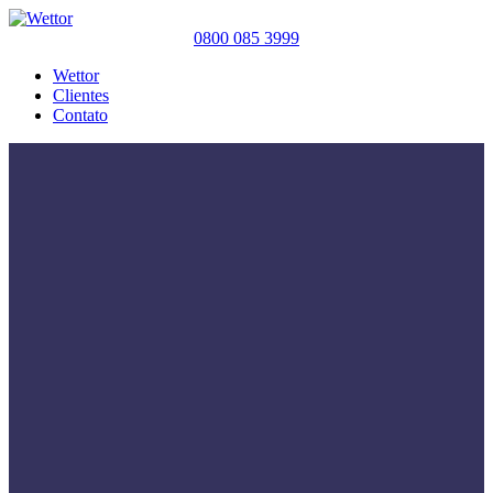
0800 085 3999
Wettor
Clientes
Contato