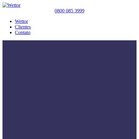
0800 085 3999
Wettor
Clientes
Contato