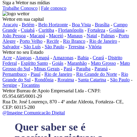
Siga a Wettor nas mídias
Trabalhe Conosco
|
Fale conosco
Wettor em sua capital
Aracaju
-
Belém
-
Belo Horizonte
-
Boa Vista
-
Brasília
-
Campo
Grande
-
Cuiabá
-
Curitiba
-
Florianópolis
-
Fortaleza
-
Goiânia
-
João Pessoa
-
Macapá
-
Maceió
-
Manaus
-
Natal
-
Palmas
-
Porto
Alegre
-
Porto Velho
-
Recife
-
Rio Branco
-
Rio de Janeiro
-
Salvador
-
São Luís
-
São Paulo
-
Teresina
-
Vitória
Wettor no seu Estado
Acre
-
Alagoas
-
Amapá
-
Amazonas
-
Bahia
-
Ceará
-
Distrito
Federal
-
Espírito Santo
-
Goiás
-
Maranhão
-
Mato Grosso
-
Mato
Grosso do Sul
-
Minas Gerais
-
Pará
-
Paraíba
-
Paraná
-
Pernambuco
-
Piauí
-
Rio de Janeiro
-
Rio Grande do Norte
-
Rio
Grande do Sul
-
Rondônia
-
Roraima
-
Santa Catarina
-
São Paulo
-
Sergipe
-
Tocantins
Wettor Bureau de Apoio Empresarial Ltda - CNPJ:
05.954.685/0001-29
Rua Dr. José Lourenço, 870 - 4º andar Aldeota, Fortaleza- CE,
CEP: 60115-280
@Imagine Comunicação Digital
Quer saber se é