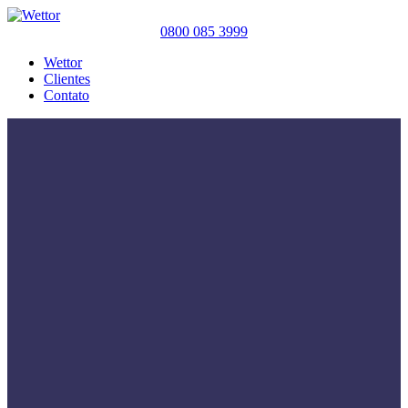
0800 085 3999
Wettor
Clientes
Contato