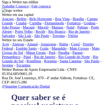
Siga a Wettor nas mídias
Trabalhe Conosco
|
Fale conosco
Wettor em sua capital
Aracaju
-
Belém
-
Belo Horizonte
-
Boa Vista
-
Brasília
-
Campo
Grande
-
Cuiabá
-
Curitiba
-
Florianópolis
-
Fortaleza
-
Goiânia
-
João Pessoa
-
Macapá
-
Maceió
-
Manaus
-
Natal
-
Palmas
-
Porto
Alegre
-
Porto Velho
-
Recife
-
Rio Branco
-
Rio de Janeiro
-
Salvador
-
São Luís
-
São Paulo
-
Teresina
-
Vitória
Wettor no seu Estado
Acre
-
Alagoas
-
Amapá
-
Amazonas
-
Bahia
-
Ceará
-
Distrito
Federal
-
Espírito Santo
-
Goiás
-
Maranhão
-
Mato Grosso
-
Mato
Grosso do Sul
-
Minas Gerais
-
Pará
-
Paraíba
-
Paraná
-
Pernambuco
-
Piauí
-
Rio de Janeiro
-
Rio Grande do Norte
-
Rio
Grande do Sul
-
Rondônia
-
Roraima
-
Santa Catarina
-
São Paulo
-
Sergipe
-
Tocantins
Wettor Bureau de Apoio Empresarial Ltda - CNPJ:
05.954.685/0001-29
Rua Dr. José Lourenço, 870 - 4º andar Aldeota, Fortaleza- CE,
CEP: 60115-280
@Imagine Comunicação Digital
Quer saber se é