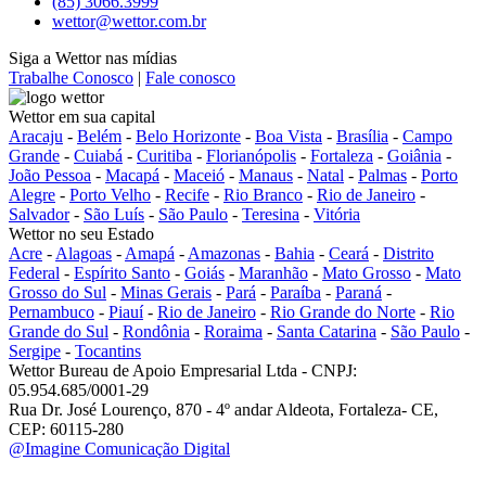
(85) 3066.3999
wettor@wettor.com.br
Siga a Wettor nas mídias
Trabalhe Conosco
|
Fale conosco
Wettor em sua capital
Aracaju
-
Belém
-
Belo Horizonte
-
Boa Vista
-
Brasília
-
Campo
Grande
-
Cuiabá
-
Curitiba
-
Florianópolis
-
Fortaleza
-
Goiânia
-
João Pessoa
-
Macapá
-
Maceió
-
Manaus
-
Natal
-
Palmas
-
Porto
Alegre
-
Porto Velho
-
Recife
-
Rio Branco
-
Rio de Janeiro
-
Salvador
-
São Luís
-
São Paulo
-
Teresina
-
Vitória
Wettor no seu Estado
Acre
-
Alagoas
-
Amapá
-
Amazonas
-
Bahia
-
Ceará
-
Distrito
Federal
-
Espírito Santo
-
Goiás
-
Maranhão
-
Mato Grosso
-
Mato
Grosso do Sul
-
Minas Gerais
-
Pará
-
Paraíba
-
Paraná
-
Pernambuco
-
Piauí
-
Rio de Janeiro
-
Rio Grande do Norte
-
Rio
Grande do Sul
-
Rondônia
-
Roraima
-
Santa Catarina
-
São Paulo
-
Sergipe
-
Tocantins
Wettor Bureau de Apoio Empresarial Ltda - CNPJ:
05.954.685/0001-29
Rua Dr. José Lourenço, 870 - 4º andar Aldeota, Fortaleza- CE,
CEP: 60115-280
@Imagine Comunicação Digital