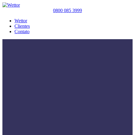
0800 085 3999
Wettor
Clientes
Contato