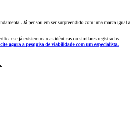
 fundamental. Já pensou em ser surpreendido com uma marca igual a
ificar se já existem marcas idênticas ou similares registradas
icite agora a pesquisa de viabilidade com um especialista.
a.