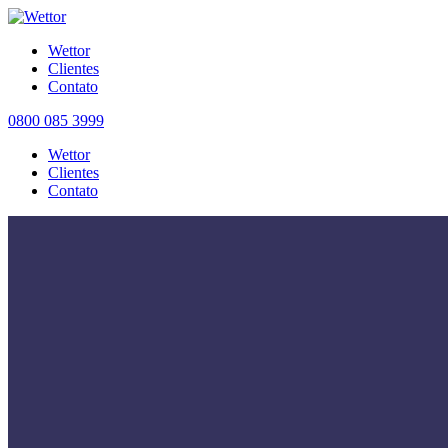
Wettor
Clientes
Contato
0800 085 3999
Wettor
Clientes
Contato