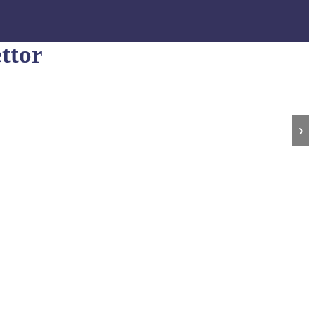
ttor
›