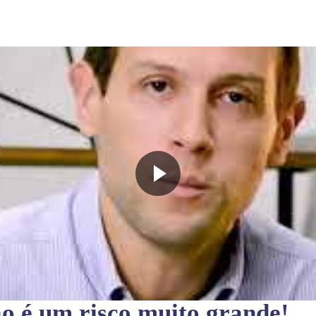
ão
é um risco muito grande!