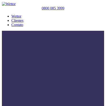
0800 085 3999
Wettor
Clientes
Contato