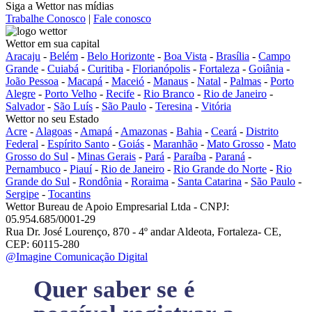
Siga a Wettor nas mídias
Trabalhe Conosco
|
Fale conosco
Wettor em sua capital
Aracaju
-
Belém
-
Belo Horizonte
-
Boa Vista
-
Brasília
-
Campo
Grande
-
Cuiabá
-
Curitiba
-
Florianópolis
-
Fortaleza
-
Goiânia
-
João Pessoa
-
Macapá
-
Maceió
-
Manaus
-
Natal
-
Palmas
-
Porto
Alegre
-
Porto Velho
-
Recife
-
Rio Branco
-
Rio de Janeiro
-
Salvador
-
São Luís
-
São Paulo
-
Teresina
-
Vitória
Wettor no seu Estado
Acre
-
Alagoas
-
Amapá
-
Amazonas
-
Bahia
-
Ceará
-
Distrito
Federal
-
Espírito Santo
-
Goiás
-
Maranhão
-
Mato Grosso
-
Mato
Grosso do Sul
-
Minas Gerais
-
Pará
-
Paraíba
-
Paraná
-
Pernambuco
-
Piauí
-
Rio de Janeiro
-
Rio Grande do Norte
-
Rio
Grande do Sul
-
Rondônia
-
Roraima
-
Santa Catarina
-
São Paulo
-
Sergipe
-
Tocantins
Wettor Bureau de Apoio Empresarial Ltda - CNPJ:
05.954.685/0001-29
Rua Dr. José Lourenço, 870 - 4º andar Aldeota, Fortaleza- CE,
CEP: 60115-280
@Imagine Comunicação Digital
Quer saber se é