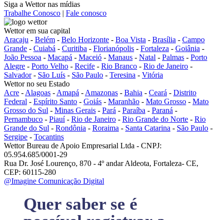
Siga a Wettor nas mídias
Trabalhe Conosco
|
Fale conosco
Wettor em sua capital
Aracaju
-
Belém
-
Belo Horizonte
-
Boa Vista
-
Brasília
-
Campo
Grande
-
Cuiabá
-
Curitiba
-
Florianópolis
-
Fortaleza
-
Goiânia
-
João Pessoa
-
Macapá
-
Maceió
-
Manaus
-
Natal
-
Palmas
-
Porto
Alegre
-
Porto Velho
-
Recife
-
Rio Branco
-
Rio de Janeiro
-
Salvador
-
São Luís
-
São Paulo
-
Teresina
-
Vitória
Wettor no seu Estado
Acre
-
Alagoas
-
Amapá
-
Amazonas
-
Bahia
-
Ceará
-
Distrito
Federal
-
Espírito Santo
-
Goiás
-
Maranhão
-
Mato Grosso
-
Mato
Grosso do Sul
-
Minas Gerais
-
Pará
-
Paraíba
-
Paraná
-
Pernambuco
-
Piauí
-
Rio de Janeiro
-
Rio Grande do Norte
-
Rio
Grande do Sul
-
Rondônia
-
Roraima
-
Santa Catarina
-
São Paulo
-
Sergipe
-
Tocantins
Wettor Bureau de Apoio Empresarial Ltda - CNPJ:
05.954.685/0001-29
Rua Dr. José Lourenço, 870 - 4º andar Aldeota, Fortaleza- CE,
CEP: 60115-280
@Imagine Comunicação Digital
Quer saber se é