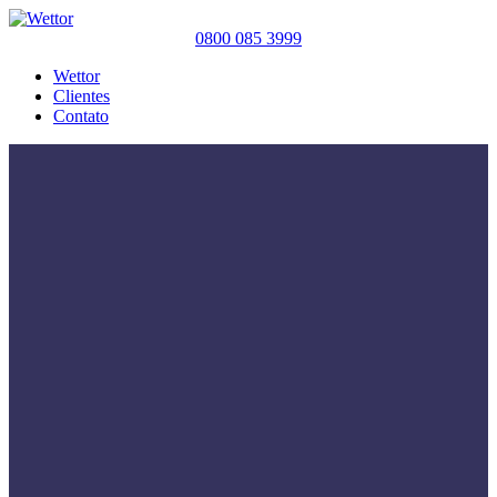
0800 085 3999
Wettor
Clientes
Contato