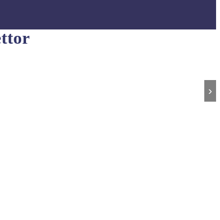
ttor
›