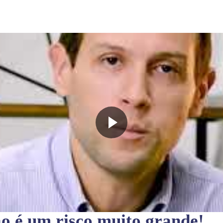
ão
é um risco muito grande!