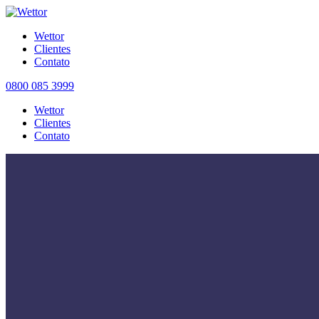
Wettor
Clientes
Contato
0800 085 3999
Wettor
Clientes
Contato