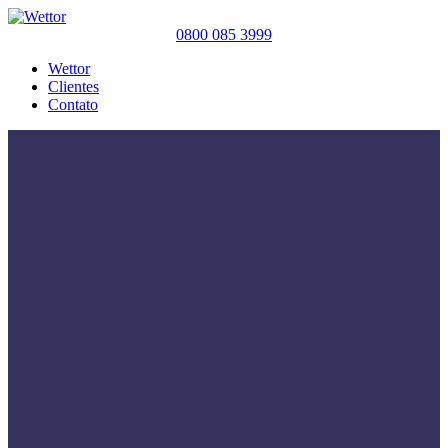
0800 085 3999
Wettor
Clientes
Contato