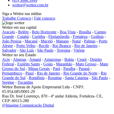
(85) 3066.3999
wettor@wettor.com.br
Siga a Wettor nas mídias
Trabalhe Conosco
|
Fale conosco
Wettor em sua capital
Aracaju
-
Belém
-
Belo Horizonte
-
Boa Vista
-
Brasília
-
Campo
Grande
-
Cuiabá
-
Curitiba
-
Florianópolis
-
Fortaleza
-
Goiânia
-
João Pessoa
-
Macapá
-
Maceió
-
Manaus
-
Natal
-
Palmas
-
Porto
Alegre
-
Porto Velho
-
Recife
-
Rio Branco
-
Rio de Janeiro
-
Salvador
-
São Luís
-
São Paulo
-
Teresina
-
Vitória
Wettor no seu Estado
Acre
-
Alagoas
-
Amapá
-
Amazonas
-
Bahia
-
Ceará
-
Distrito
Federal
-
Espírito Santo
-
Goiás
-
Maranhão
-
Mato Grosso
-
Mato
Grosso do Sul
-
Minas Gerais
-
Pará
-
Paraíba
-
Paraná
-
Pernambuco
-
Piauí
-
Rio de Janeiro
-
Rio Grande do Norte
-
Rio
Grande do Sul
-
Rondônia
-
Roraima
-
Santa Catarina
-
São Paulo
-
Sergipe
-
Tocantins
Wettor Bureau de Apoio Empresarial Ltda - CNPJ:
05.954.685/0001-29
Rua Dr. José Lourenço, 870 - 4º andar Aldeota, Fortaleza- CE,
CEP: 60115-280
@Imagine Comunicação Digital