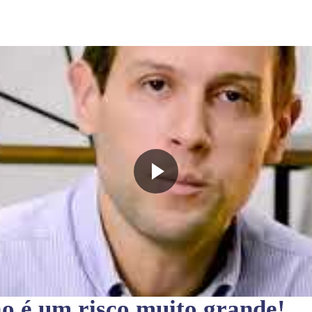
ão
é um risco muito grande!