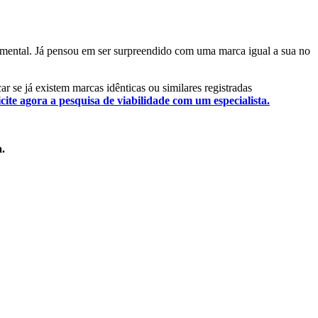
damental. Já pensou em ser surpreendido com uma marca igual a sua no
ar se já existem marcas idênticas ou similares registradas
icite agora a pesquisa de viabilidade com um especialista.
a.