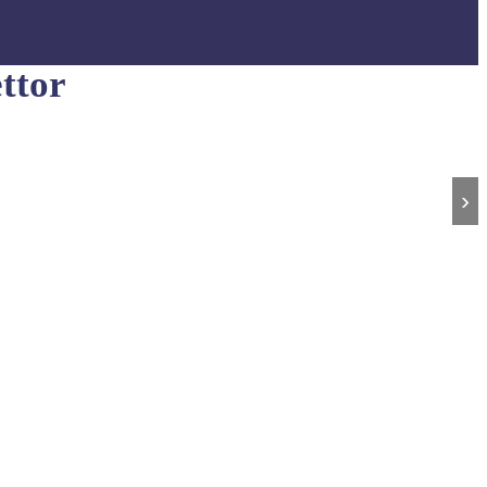
ttor
›