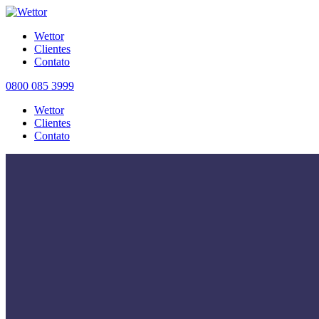
Wettor
Clientes
Contato
0800 085 3999
Wettor
Clientes
Contato