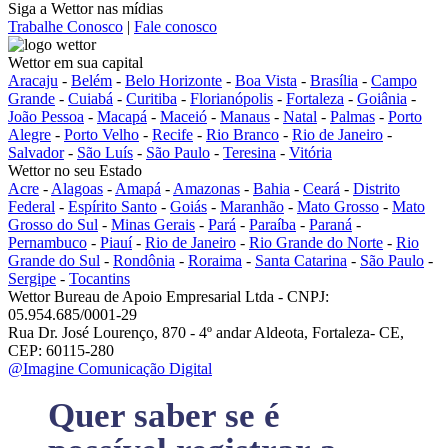
Siga a Wettor nas mídias
Trabalhe Conosco
|
Fale conosco
Wettor em sua capital
Aracaju
-
Belém
-
Belo Horizonte
-
Boa Vista
-
Brasília
-
Campo
Grande
-
Cuiabá
-
Curitiba
-
Florianópolis
-
Fortaleza
-
Goiânia
-
João Pessoa
-
Macapá
-
Maceió
-
Manaus
-
Natal
-
Palmas
-
Porto
Alegre
-
Porto Velho
-
Recife
-
Rio Branco
-
Rio de Janeiro
-
Salvador
-
São Luís
-
São Paulo
-
Teresina
-
Vitória
Wettor no seu Estado
Acre
-
Alagoas
-
Amapá
-
Amazonas
-
Bahia
-
Ceará
-
Distrito
Federal
-
Espírito Santo
-
Goiás
-
Maranhão
-
Mato Grosso
-
Mato
Grosso do Sul
-
Minas Gerais
-
Pará
-
Paraíba
-
Paraná
-
Pernambuco
-
Piauí
-
Rio de Janeiro
-
Rio Grande do Norte
-
Rio
Grande do Sul
-
Rondônia
-
Roraima
-
Santa Catarina
-
São Paulo
-
Sergipe
-
Tocantins
Wettor Bureau de Apoio Empresarial Ltda - CNPJ:
05.954.685/0001-29
Rua Dr. José Lourenço, 870 - 4º andar Aldeota, Fortaleza- CE,
CEP: 60115-280
@Imagine Comunicação Digital
Quer saber se é