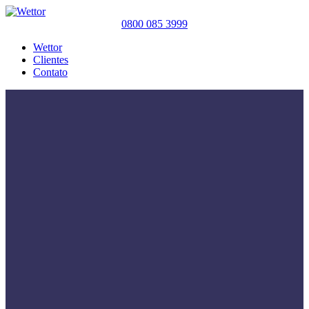
0800 085 3999
Wettor
Clientes
Contato