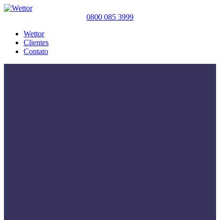
0800 085 3999
Wettor
Clientes
Contato