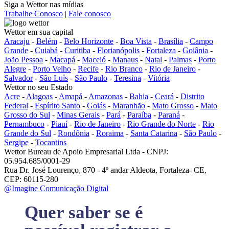
Siga a Wettor nas mídias
Trabalhe Conosco
|
Fale conosco
Wettor em sua capital
Aracaju
-
Belém
-
Belo Horizonte
-
Boa Vista
-
Brasília
-
Campo
Grande
-
Cuiabá
-
Curitiba
-
Florianópolis
-
Fortaleza
-
Goiânia
-
João Pessoa
-
Macapá
-
Maceió
-
Manaus
-
Natal
-
Palmas
-
Porto
Alegre
-
Porto Velho
-
Recife
-
Rio Branco
-
Rio de Janeiro
-
Salvador
-
São Luís
-
São Paulo
-
Teresina
-
Vitória
Wettor no seu Estado
Acre
-
Alagoas
-
Amapá
-
Amazonas
-
Bahia
-
Ceará
-
Distrito
Federal
-
Espírito Santo
-
Goiás
-
Maranhão
-
Mato Grosso
-
Mato
Grosso do Sul
-
Minas Gerais
-
Pará
-
Paraíba
-
Paraná
-
Pernambuco
-
Piauí
-
Rio de Janeiro
-
Rio Grande do Norte
-
Rio
Grande do Sul
-
Rondônia
-
Roraima
-
Santa Catarina
-
São Paulo
-
Sergipe
-
Tocantins
Wettor Bureau de Apoio Empresarial Ltda - CNPJ:
05.954.685/0001-29
Rua Dr. José Lourenço, 870 - 4º andar Aldeota, Fortaleza- CE,
CEP: 60115-280
@Imagine Comunicação Digital
Quer saber se é