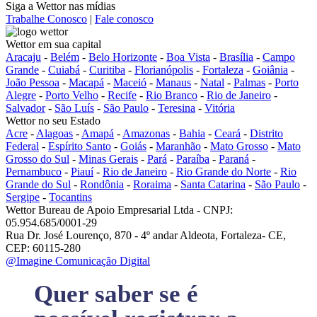
Siga a Wettor nas mídias
Trabalhe Conosco
|
Fale conosco
Wettor em sua capital
Aracaju
-
Belém
-
Belo Horizonte
-
Boa Vista
-
Brasília
-
Campo
Grande
-
Cuiabá
-
Curitiba
-
Florianópolis
-
Fortaleza
-
Goiânia
-
João Pessoa
-
Macapá
-
Maceió
-
Manaus
-
Natal
-
Palmas
-
Porto
Alegre
-
Porto Velho
-
Recife
-
Rio Branco
-
Rio de Janeiro
-
Salvador
-
São Luís
-
São Paulo
-
Teresina
-
Vitória
Wettor no seu Estado
Acre
-
Alagoas
-
Amapá
-
Amazonas
-
Bahia
-
Ceará
-
Distrito
Federal
-
Espírito Santo
-
Goiás
-
Maranhão
-
Mato Grosso
-
Mato
Grosso do Sul
-
Minas Gerais
-
Pará
-
Paraíba
-
Paraná
-
Pernambuco
-
Piauí
-
Rio de Janeiro
-
Rio Grande do Norte
-
Rio
Grande do Sul
-
Rondônia
-
Roraima
-
Santa Catarina
-
São Paulo
-
Sergipe
-
Tocantins
Wettor Bureau de Apoio Empresarial Ltda - CNPJ:
05.954.685/0001-29
Rua Dr. José Lourenço, 870 - 4º andar Aldeota, Fortaleza- CE,
CEP: 60115-280
@Imagine Comunicação Digital
Quer saber se é