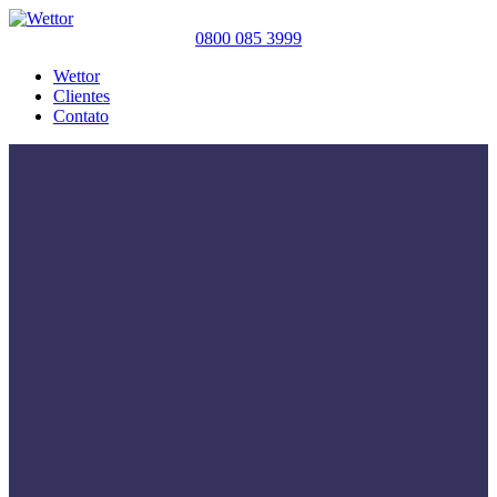
0800 085 3999
Wettor
Clientes
Contato