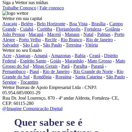
Siga a Wettor nas mídias
Trabalhe Conosco
|
Fale conosco
Wettor em sua capital
Aracaju
-
Belém
-
Belo Horizonte
-
Boa Vista
-
Brasília
-
Campo
Grande
-
Cuiabá
-
Curitiba
-
Florianópolis
-
Fortaleza
-
Goiânia
-
João Pessoa
-
Macapá
-
Maceió
-
Manaus
-
Natal
-
Palmas
-
Porto
Alegre
-
Porto Velho
-
Recife
-
Rio Branco
-
Rio de Janeiro
-
Salvador
-
São Luís
-
São Paulo
-
Teresina
-
Vitória
Wettor no seu Estado
Acre
-
Alagoas
-
Amapá
-
Amazonas
-
Bahia
-
Ceará
-
Distrito
Federal
-
Espírito Santo
-
Goiás
-
Maranhão
-
Mato Grosso
-
Mato
Grosso do Sul
-
Minas Gerais
-
Pará
-
Paraíba
-
Paraná
-
Pernambuco
-
Piauí
-
Rio de Janeiro
-
Rio Grande do Norte
-
Rio
Grande do Sul
-
Rondônia
-
Roraima
-
Santa Catarina
-
São Paulo
-
Sergipe
-
Tocantins
Wettor Bureau de Apoio Empresarial Ltda - CNPJ:
05.954.685/0001-29
Rua Dr. José Lourenço, 870 - 4º andar Aldeota, Fortaleza- CE,
CEP: 60115-280
@Imagine Comunicação Digital
Quer saber se é