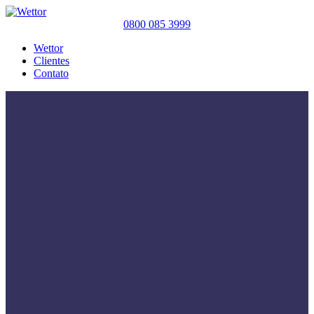
0800 085 3999
Wettor
Clientes
Contato