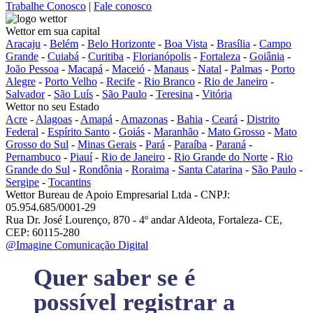
Trabalhe Conosco
|
Fale conosco
Wettor em sua capital
Aracaju
-
Belém
-
Belo Horizonte
-
Boa Vista
-
Brasília
-
Campo
Grande
-
Cuiabá
-
Curitiba
-
Florianópolis
-
Fortaleza
-
Goiânia
-
João Pessoa
-
Macapá
-
Maceió
-
Manaus
-
Natal
-
Palmas
-
Porto
Alegre
-
Porto Velho
-
Recife
-
Rio Branco
-
Rio de Janeiro
-
Salvador
-
São Luís
-
São Paulo
-
Teresina
-
Vitória
Wettor no seu Estado
Acre
-
Alagoas
-
Amapá
-
Amazonas
-
Bahia
-
Ceará
-
Distrito
Federal
-
Espírito Santo
-
Goiás
-
Maranhão
-
Mato Grosso
-
Mato
Grosso do Sul
-
Minas Gerais
-
Pará
-
Paraíba
-
Paraná
-
Pernambuco
-
Piauí
-
Rio de Janeiro
-
Rio Grande do Norte
-
Rio
Grande do Sul
-
Rondônia
-
Roraima
-
Santa Catarina
-
São Paulo
-
Sergipe
-
Tocantins
Wettor Bureau de Apoio Empresarial Ltda - CNPJ:
05.954.685/0001-29
Rua Dr. José Lourenço, 870 - 4º andar Aldeota, Fortaleza- CE,
CEP: 60115-280
@Imagine Comunicação Digital
Quer saber se é
possível registrar a