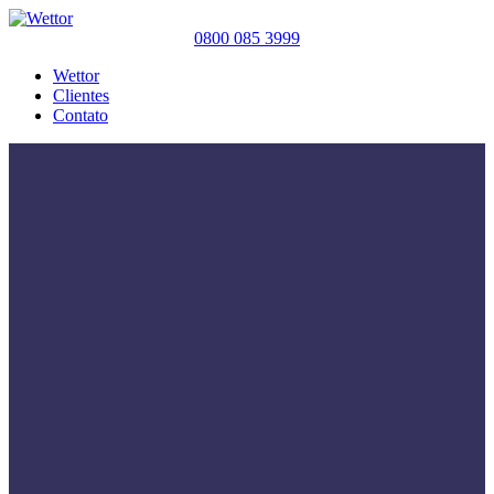
0800 085 3999
Wettor
Clientes
Contato