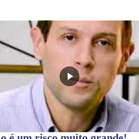
ão
é um risco muito grande!