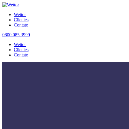
Wettor
Clientes
Contato
0800 085 3999
Wettor
Clientes
Contato