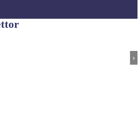
ttor
›