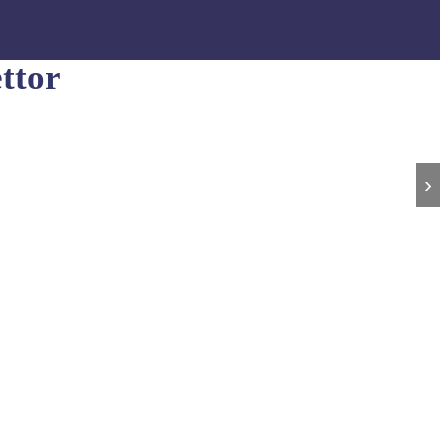
ttor
›