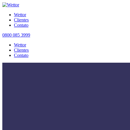
Wettor
Clientes
Contato
0800 085 3999
Wettor
Clientes
Contato