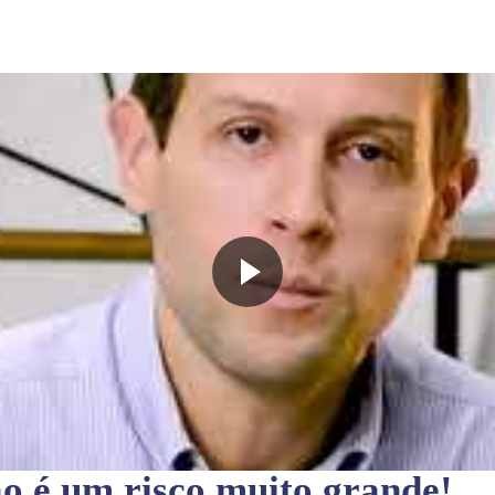
ão
é um risco muito grande!