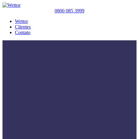
0800 085 3999
Wettor
Clientes
Contato