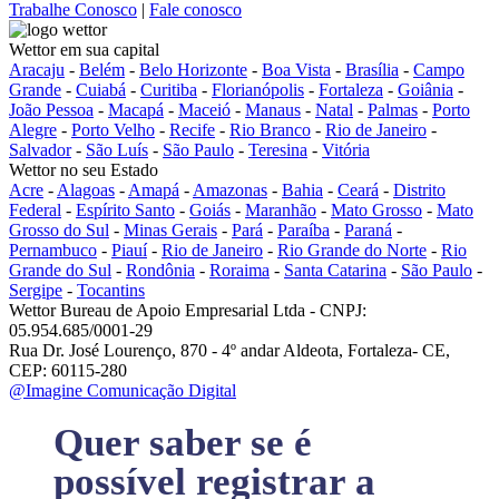
Trabalhe Conosco
|
Fale conosco
Wettor em sua capital
Aracaju
-
Belém
-
Belo Horizonte
-
Boa Vista
-
Brasília
-
Campo
Grande
-
Cuiabá
-
Curitiba
-
Florianópolis
-
Fortaleza
-
Goiânia
-
João Pessoa
-
Macapá
-
Maceió
-
Manaus
-
Natal
-
Palmas
-
Porto
Alegre
-
Porto Velho
-
Recife
-
Rio Branco
-
Rio de Janeiro
-
Salvador
-
São Luís
-
São Paulo
-
Teresina
-
Vitória
Wettor no seu Estado
Acre
-
Alagoas
-
Amapá
-
Amazonas
-
Bahia
-
Ceará
-
Distrito
Federal
-
Espírito Santo
-
Goiás
-
Maranhão
-
Mato Grosso
-
Mato
Grosso do Sul
-
Minas Gerais
-
Pará
-
Paraíba
-
Paraná
-
Pernambuco
-
Piauí
-
Rio de Janeiro
-
Rio Grande do Norte
-
Rio
Grande do Sul
-
Rondônia
-
Roraima
-
Santa Catarina
-
São Paulo
-
Sergipe
-
Tocantins
Wettor Bureau de Apoio Empresarial Ltda - CNPJ:
05.954.685/0001-29
Rua Dr. José Lourenço, 870 - 4º andar Aldeota, Fortaleza- CE,
CEP: 60115-280
@Imagine Comunicação Digital
Quer saber se é
possível registrar a