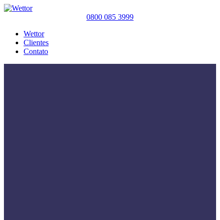
0800 085 3999
Wettor
Clientes
Contato