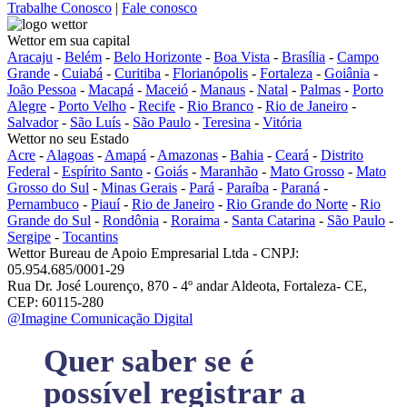
Trabalhe Conosco
|
Fale conosco
Wettor em sua capital
Aracaju
-
Belém
-
Belo Horizonte
-
Boa Vista
-
Brasília
-
Campo
Grande
-
Cuiabá
-
Curitiba
-
Florianópolis
-
Fortaleza
-
Goiânia
-
João Pessoa
-
Macapá
-
Maceió
-
Manaus
-
Natal
-
Palmas
-
Porto
Alegre
-
Porto Velho
-
Recife
-
Rio Branco
-
Rio de Janeiro
-
Salvador
-
São Luís
-
São Paulo
-
Teresina
-
Vitória
Wettor no seu Estado
Acre
-
Alagoas
-
Amapá
-
Amazonas
-
Bahia
-
Ceará
-
Distrito
Federal
-
Espírito Santo
-
Goiás
-
Maranhão
-
Mato Grosso
-
Mato
Grosso do Sul
-
Minas Gerais
-
Pará
-
Paraíba
-
Paraná
-
Pernambuco
-
Piauí
-
Rio de Janeiro
-
Rio Grande do Norte
-
Rio
Grande do Sul
-
Rondônia
-
Roraima
-
Santa Catarina
-
São Paulo
-
Sergipe
-
Tocantins
Wettor Bureau de Apoio Empresarial Ltda - CNPJ:
05.954.685/0001-29
Rua Dr. José Lourenço, 870 - 4º andar Aldeota, Fortaleza- CE,
CEP: 60115-280
@Imagine Comunicação Digital
Quer saber se é
possível registrar a