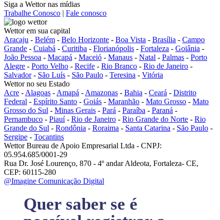
Siga a Wettor nas mídias
Trabalhe Conosco
|
Fale conosco
Wettor em sua capital
Aracaju
-
Belém
-
Belo Horizonte
-
Boa Vista
-
Brasília
-
Campo
Grande
-
Cuiabá
-
Curitiba
-
Florianópolis
-
Fortaleza
-
Goiânia
-
João Pessoa
-
Macapá
-
Maceió
-
Manaus
-
Natal
-
Palmas
-
Porto
Alegre
-
Porto Velho
-
Recife
-
Rio Branco
-
Rio de Janeiro
-
Salvador
-
São Luís
-
São Paulo
-
Teresina
-
Vitória
Wettor no seu Estado
Acre
-
Alagoas
-
Amapá
-
Amazonas
-
Bahia
-
Ceará
-
Distrito
Federal
-
Espírito Santo
-
Goiás
-
Maranhão
-
Mato Grosso
-
Mato
Grosso do Sul
-
Minas Gerais
-
Pará
-
Paraíba
-
Paraná
-
Pernambuco
-
Piauí
-
Rio de Janeiro
-
Rio Grande do Norte
-
Rio
Grande do Sul
-
Rondônia
-
Roraima
-
Santa Catarina
-
São Paulo
-
Sergipe
-
Tocantins
Wettor Bureau de Apoio Empresarial Ltda - CNPJ:
05.954.685/0001-29
Rua Dr. José Lourenço, 870 - 4º andar Aldeota, Fortaleza- CE,
CEP: 60115-280
@Imagine Comunicação Digital
Quer saber se é