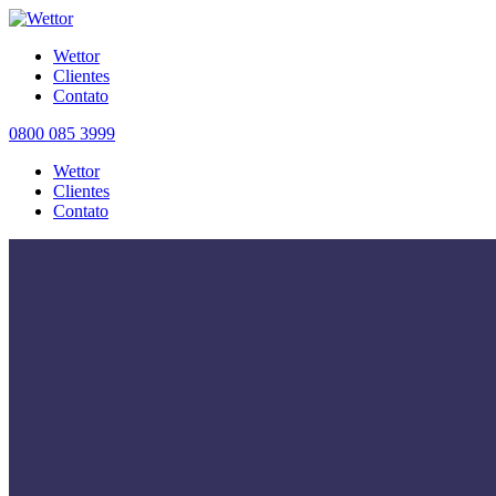
Wettor
Clientes
Contato
0800 085 3999
Wettor
Clientes
Contato