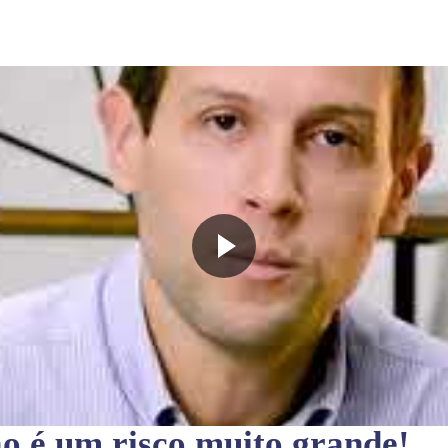
ão
é um risco muito grande!