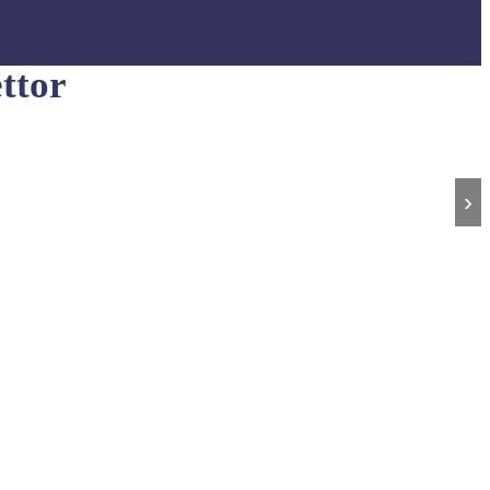
ttor
›