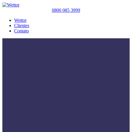
0800 085 3999
Wettor
Clientes
Contato