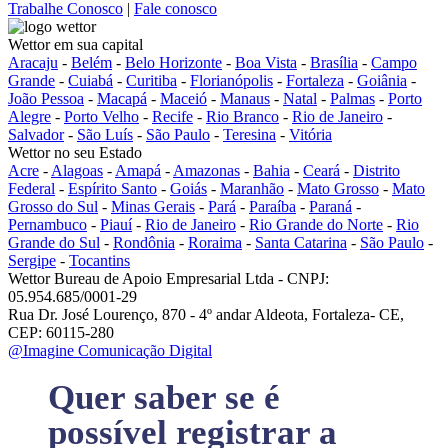
Trabalhe Conosco
|
Fale conosco
Wettor em sua capital
Aracaju
-
Belém
-
Belo Horizonte
-
Boa Vista
-
Brasília
-
Campo
Grande
-
Cuiabá
-
Curitiba
-
Florianópolis
-
Fortaleza
-
Goiânia
-
João Pessoa
-
Macapá
-
Maceió
-
Manaus
-
Natal
-
Palmas
-
Porto
Alegre
-
Porto Velho
-
Recife
-
Rio Branco
-
Rio de Janeiro
-
Salvador
-
São Luís
-
São Paulo
-
Teresina
-
Vitória
Wettor no seu Estado
Acre
-
Alagoas
-
Amapá
-
Amazonas
-
Bahia
-
Ceará
-
Distrito
Federal
-
Espírito Santo
-
Goiás
-
Maranhão
-
Mato Grosso
-
Mato
Grosso do Sul
-
Minas Gerais
-
Pará
-
Paraíba
-
Paraná
-
Pernambuco
-
Piauí
-
Rio de Janeiro
-
Rio Grande do Norte
-
Rio
Grande do Sul
-
Rondônia
-
Roraima
-
Santa Catarina
-
São Paulo
-
Sergipe
-
Tocantins
Wettor Bureau de Apoio Empresarial Ltda - CNPJ:
05.954.685/0001-29
Rua Dr. José Lourenço, 870 - 4º andar Aldeota, Fortaleza- CE,
CEP: 60115-280
@Imagine Comunicação Digital
Quer saber se é
possível registrar a