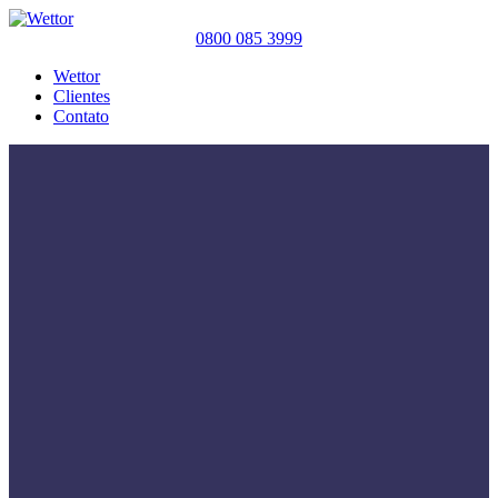
0800 085 3999
Wettor
Clientes
Contato