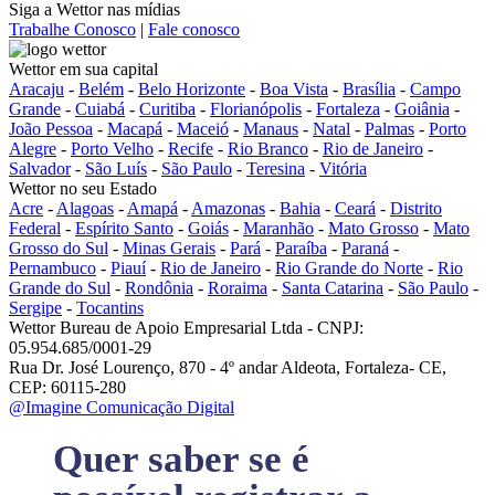
Siga a Wettor nas mídias
Trabalhe Conosco
|
Fale conosco
Wettor em sua capital
Aracaju
-
Belém
-
Belo Horizonte
-
Boa Vista
-
Brasília
-
Campo
Grande
-
Cuiabá
-
Curitiba
-
Florianópolis
-
Fortaleza
-
Goiânia
-
João Pessoa
-
Macapá
-
Maceió
-
Manaus
-
Natal
-
Palmas
-
Porto
Alegre
-
Porto Velho
-
Recife
-
Rio Branco
-
Rio de Janeiro
-
Salvador
-
São Luís
-
São Paulo
-
Teresina
-
Vitória
Wettor no seu Estado
Acre
-
Alagoas
-
Amapá
-
Amazonas
-
Bahia
-
Ceará
-
Distrito
Federal
-
Espírito Santo
-
Goiás
-
Maranhão
-
Mato Grosso
-
Mato
Grosso do Sul
-
Minas Gerais
-
Pará
-
Paraíba
-
Paraná
-
Pernambuco
-
Piauí
-
Rio de Janeiro
-
Rio Grande do Norte
-
Rio
Grande do Sul
-
Rondônia
-
Roraima
-
Santa Catarina
-
São Paulo
-
Sergipe
-
Tocantins
Wettor Bureau de Apoio Empresarial Ltda - CNPJ:
05.954.685/0001-29
Rua Dr. José Lourenço, 870 - 4º andar Aldeota, Fortaleza- CE,
CEP: 60115-280
@Imagine Comunicação Digital
Quer saber se é