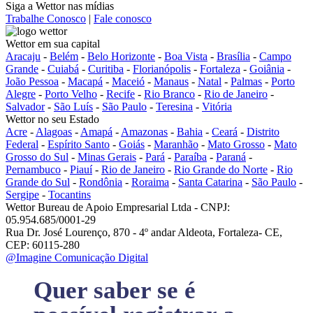
Siga a Wettor nas mídias
Trabalhe Conosco
|
Fale conosco
Wettor em sua capital
Aracaju
-
Belém
-
Belo Horizonte
-
Boa Vista
-
Brasília
-
Campo
Grande
-
Cuiabá
-
Curitiba
-
Florianópolis
-
Fortaleza
-
Goiânia
-
João Pessoa
-
Macapá
-
Maceió
-
Manaus
-
Natal
-
Palmas
-
Porto
Alegre
-
Porto Velho
-
Recife
-
Rio Branco
-
Rio de Janeiro
-
Salvador
-
São Luís
-
São Paulo
-
Teresina
-
Vitória
Wettor no seu Estado
Acre
-
Alagoas
-
Amapá
-
Amazonas
-
Bahia
-
Ceará
-
Distrito
Federal
-
Espírito Santo
-
Goiás
-
Maranhão
-
Mato Grosso
-
Mato
Grosso do Sul
-
Minas Gerais
-
Pará
-
Paraíba
-
Paraná
-
Pernambuco
-
Piauí
-
Rio de Janeiro
-
Rio Grande do Norte
-
Rio
Grande do Sul
-
Rondônia
-
Roraima
-
Santa Catarina
-
São Paulo
-
Sergipe
-
Tocantins
Wettor Bureau de Apoio Empresarial Ltda - CNPJ:
05.954.685/0001-29
Rua Dr. José Lourenço, 870 - 4º andar Aldeota, Fortaleza- CE,
CEP: 60115-280
@Imagine Comunicação Digital
Quer saber se é