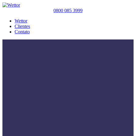
0800 085 3999
Wettor
Clientes
Contato