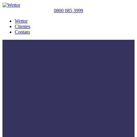
0800 085 3999
Wettor
Clientes
Contato