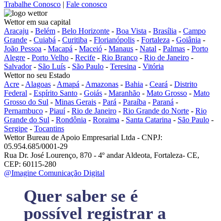
Trabalhe Conosco
|
Fale conosco
Wettor em sua capital
Aracaju
-
Belém
-
Belo Horizonte
-
Boa Vista
-
Brasília
-
Campo
Grande
-
Cuiabá
-
Curitiba
-
Florianópolis
-
Fortaleza
-
Goiânia
-
João Pessoa
-
Macapá
-
Maceió
-
Manaus
-
Natal
-
Palmas
-
Porto
Alegre
-
Porto Velho
-
Recife
-
Rio Branco
-
Rio de Janeiro
-
Salvador
-
São Luís
-
São Paulo
-
Teresina
-
Vitória
Wettor no seu Estado
Acre
-
Alagoas
-
Amapá
-
Amazonas
-
Bahia
-
Ceará
-
Distrito
Federal
-
Espírito Santo
-
Goiás
-
Maranhão
-
Mato Grosso
-
Mato
Grosso do Sul
-
Minas Gerais
-
Pará
-
Paraíba
-
Paraná
-
Pernambuco
-
Piauí
-
Rio de Janeiro
-
Rio Grande do Norte
-
Rio
Grande do Sul
-
Rondônia
-
Roraima
-
Santa Catarina
-
São Paulo
-
Sergipe
-
Tocantins
Wettor Bureau de Apoio Empresarial Ltda - CNPJ:
05.954.685/0001-29
Rua Dr. José Lourenço, 870 - 4º andar Aldeota, Fortaleza- CE,
CEP: 60115-280
@Imagine Comunicação Digital
Quer saber se é
possível registrar a