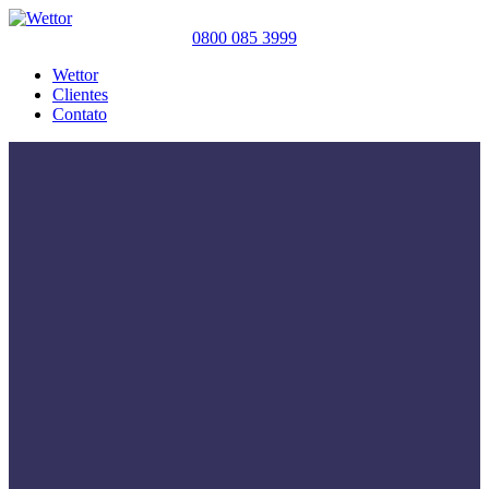
0800 085 3999
Wettor
Clientes
Contato