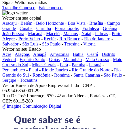
Siga a Wettor nas mídias
Trabalhe Conosco
|
Fale conosco
Wettor em sua capital
Aracaju
-
Belém
-
Belo Horizonte
-
Boa Vista
-
Brasília
-
Campo
Grande
-
Cuiabá
-
Curitiba
-
Florianópolis
-
Fortaleza
-
Goiânia
-
João Pessoa
-
Macapá
-
Maceió
-
Manaus
-
Natal
-
Palmas
-
Porto
Alegre
-
Porto Velho
-
Recife
-
Rio Branco
-
Rio de Janeiro
-
Salvador
-
São Luís
-
São Paulo
-
Teresina
-
Vitória
Wettor no seu Estado
Acre
-
Alagoas
-
Amapá
-
Amazonas
-
Bahia
-
Ceará
-
Distrito
Federal
-
Espírito Santo
-
Goiás
-
Maranhão
-
Mato Grosso
-
Mato
Grosso do Sul
-
Minas Gerais
-
Pará
-
Paraíba
-
Paraná
-
Pernambuco
-
Piauí
-
Rio de Janeiro
-
Rio Grande do Norte
-
Rio
Grande do Sul
-
Rondônia
-
Roraima
-
Santa Catarina
-
São Paulo
-
Sergipe
-
Tocantins
Wettor Bureau de Apoio Empresarial Ltda - CNPJ:
05.954.685/0001-29
Rua Dr. José Lourenço, 870 - 4º andar Aldeota, Fortaleza- CE,
CEP: 60115-280
@Imagine Comunicação Digital
Quer saber se é