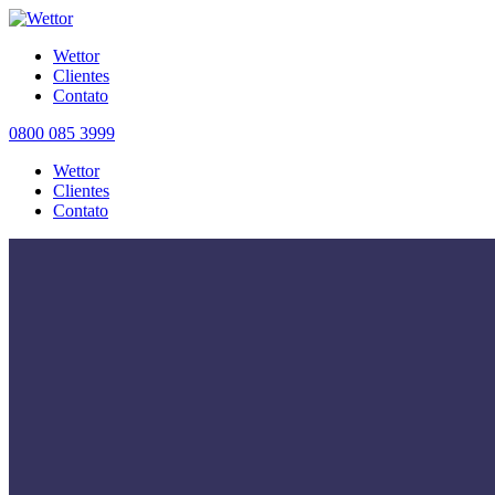
Wettor
Clientes
Contato
0800 085 3999
Wettor
Clientes
Contato