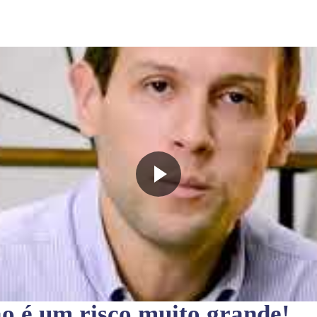
ão
é um risco muito grande!