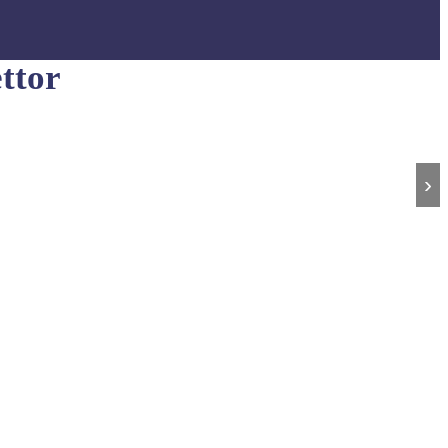
ttor
›