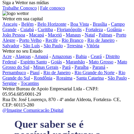
Siga a Wettor nas mídias
Trabalhe Conosco
|
Fale conosco
Wettor em sua capital
Aracaju
-
Belém
-
Belo Horizonte
-
Boa Vista
-
Brasília
-
Campo
Grande
-
Cuiabá
-
Curitiba
-
Florianópolis
-
Fortaleza
-
Goiânia
-
João Pessoa
-
Macapá
-
Maceió
-
Manaus
-
Natal
-
Palmas
-
Porto
Alegre
-
Porto Velho
-
Recife
-
Rio Branco
-
Rio de Janeiro
-
Salvador
-
São Luís
-
São Paulo
-
Teresina
-
Vitória
Wettor no seu Estado
Acre
-
Alagoas
-
Amapá
-
Amazonas
-
Bahia
-
Ceará
-
Distrito
Federal
-
Espírito Santo
-
Goiás
-
Maranhão
-
Mato Grosso
-
Mato
Grosso do Sul
-
Minas Gerais
-
Pará
-
Paraíba
-
Paraná
-
Pernambuco
-
Piauí
-
Rio de Janeiro
-
Rio Grande do Norte
-
Rio
Grande do Sul
-
Rondônia
-
Roraima
-
Santa Catarina
-
São Paulo
-
Sergipe
-
Tocantins
Wettor Bureau de Apoio Empresarial Ltda - CNPJ:
05.954.685/0001-29
Rua Dr. José Lourenço, 870 - 4º andar Aldeota, Fortaleza- CE,
CEP: 60115-280
@Imagine Comunicação Digital
Quer saber se é