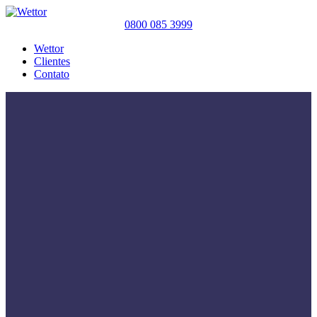
0800 085 3999
Wettor
Clientes
Contato