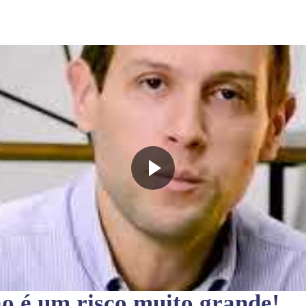
ão
é um risco muito grande!