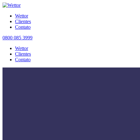
Wettor
Clientes
Contato
0800 085 3999
Wettor
Clientes
Contato