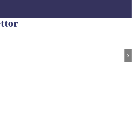
ttor
›