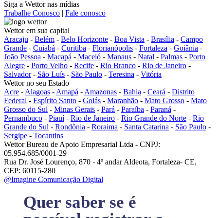
Siga a Wettor nas mídias
Trabalhe Conosco
|
Fale conosco
Wettor em sua capital
Aracaju
-
Belém
-
Belo Horizonte
-
Boa Vista
-
Brasília
-
Campo
Grande
-
Cuiabá
-
Curitiba
-
Florianópolis
-
Fortaleza
-
Goiânia
-
João Pessoa
-
Macapá
-
Maceió
-
Manaus
-
Natal
-
Palmas
-
Porto
Alegre
-
Porto Velho
-
Recife
-
Rio Branco
-
Rio de Janeiro
-
Salvador
-
São Luís
-
São Paulo
-
Teresina
-
Vitória
Wettor no seu Estado
Acre
-
Alagoas
-
Amapá
-
Amazonas
-
Bahia
-
Ceará
-
Distrito
Federal
-
Espírito Santo
-
Goiás
-
Maranhão
-
Mato Grosso
-
Mato
Grosso do Sul
-
Minas Gerais
-
Pará
-
Paraíba
-
Paraná
-
Pernambuco
-
Piauí
-
Rio de Janeiro
-
Rio Grande do Norte
-
Rio
Grande do Sul
-
Rondônia
-
Roraima
-
Santa Catarina
-
São Paulo
-
Sergipe
-
Tocantins
Wettor Bureau de Apoio Empresarial Ltda - CNPJ:
05.954.685/0001-29
Rua Dr. José Lourenço, 870 - 4º andar Aldeota, Fortaleza- CE,
CEP: 60115-280
@Imagine Comunicação Digital
Quer saber se é