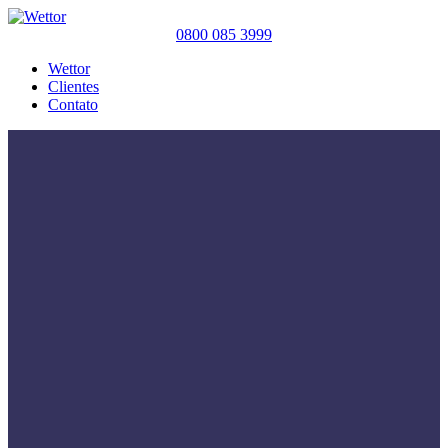
0800 085 3999
Wettor
Clientes
Contato