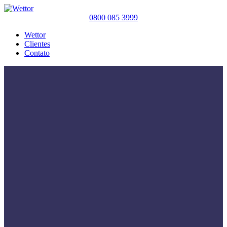
0800 085 3999
Wettor
Clientes
Contato