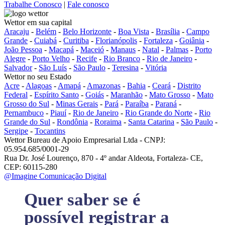
Trabalhe Conosco
|
Fale conosco
Wettor em sua capital
Aracaju
-
Belém
-
Belo Horizonte
-
Boa Vista
-
Brasília
-
Campo
Grande
-
Cuiabá
-
Curitiba
-
Florianópolis
-
Fortaleza
-
Goiânia
-
João Pessoa
-
Macapá
-
Maceió
-
Manaus
-
Natal
-
Palmas
-
Porto
Alegre
-
Porto Velho
-
Recife
-
Rio Branco
-
Rio de Janeiro
-
Salvador
-
São Luís
-
São Paulo
-
Teresina
-
Vitória
Wettor no seu Estado
Acre
-
Alagoas
-
Amapá
-
Amazonas
-
Bahia
-
Ceará
-
Distrito
Federal
-
Espírito Santo
-
Goiás
-
Maranhão
-
Mato Grosso
-
Mato
Grosso do Sul
-
Minas Gerais
-
Pará
-
Paraíba
-
Paraná
-
Pernambuco
-
Piauí
-
Rio de Janeiro
-
Rio Grande do Norte
-
Rio
Grande do Sul
-
Rondônia
-
Roraima
-
Santa Catarina
-
São Paulo
-
Sergipe
-
Tocantins
Wettor Bureau de Apoio Empresarial Ltda - CNPJ:
05.954.685/0001-29
Rua Dr. José Lourenço, 870 - 4º andar Aldeota, Fortaleza- CE,
CEP: 60115-280
@Imagine Comunicação Digital
Quer saber se é
possível registrar a