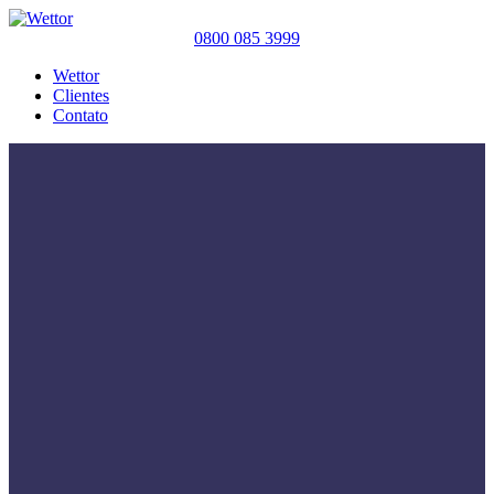
0800 085 3999
Wettor
Clientes
Contato