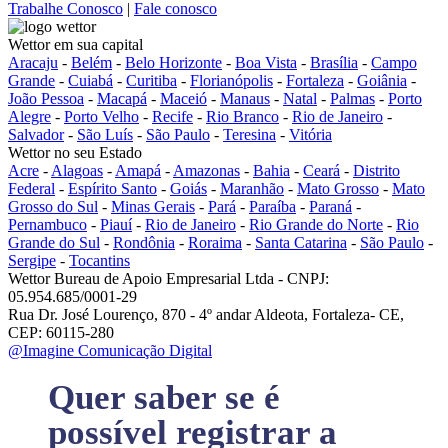
Trabalhe Conosco
|
Fale conosco
Wettor em sua capital
Aracaju
-
Belém
-
Belo Horizonte
-
Boa Vista
-
Brasília
-
Campo
Grande
-
Cuiabá
-
Curitiba
-
Florianópolis
-
Fortaleza
-
Goiânia
-
João Pessoa
-
Macapá
-
Maceió
-
Manaus
-
Natal
-
Palmas
-
Porto
Alegre
-
Porto Velho
-
Recife
-
Rio Branco
-
Rio de Janeiro
-
Salvador
-
São Luís
-
São Paulo
-
Teresina
-
Vitória
Wettor no seu Estado
Acre
-
Alagoas
-
Amapá
-
Amazonas
-
Bahia
-
Ceará
-
Distrito
Federal
-
Espírito Santo
-
Goiás
-
Maranhão
-
Mato Grosso
-
Mato
Grosso do Sul
-
Minas Gerais
-
Pará
-
Paraíba
-
Paraná
-
Pernambuco
-
Piauí
-
Rio de Janeiro
-
Rio Grande do Norte
-
Rio
Grande do Sul
-
Rondônia
-
Roraima
-
Santa Catarina
-
São Paulo
-
Sergipe
-
Tocantins
Wettor Bureau de Apoio Empresarial Ltda - CNPJ:
05.954.685/0001-29
Rua Dr. José Lourenço, 870 - 4º andar Aldeota, Fortaleza- CE,
CEP: 60115-280
@Imagine Comunicação Digital
Quer saber se é
possível registrar a