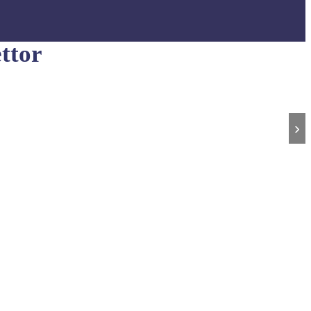
ttor
›