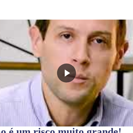
ão
é um risco muito grande!