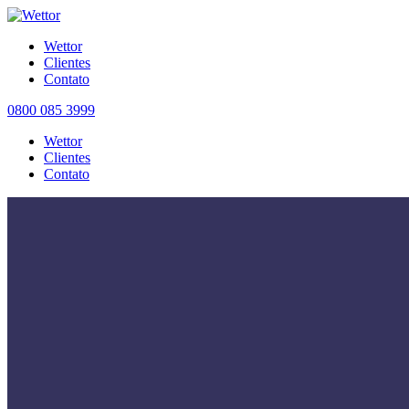
Wettor
Clientes
Contato
0800 085 3999
Wettor
Clientes
Contato